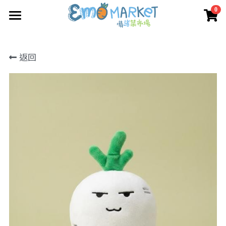
0
×
×
部落格分類
商品分類
圖冊
返回
Emo 商店
所有商品分類
最新動向
關於我們
媒體報道
所有商品分類
情緒蔬菜小伙伴
我們的服務
媒體報導
合作機構
聯絡我們
搜索