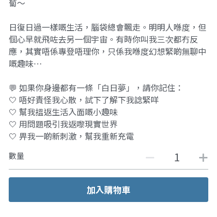
蔔～
日復日過一樣嘅生活，腦袋總會飄走。明明人喺度，但
個心早就飛咗去另一個宇宙。有時你叫我三次都冇反
應，其實唔係專登唔理你，只係我喺度幻想緊啲無聊中
嘅趣味⋯
💬 如果你身邊都有一條「白日夢」，請你記住：
🤍 唔好責怪我心散，試下了解下我諗緊咩
🤍 幫我搵返生活入面嘅小趣味
🤍 用問題吸引我返嚟現實世界
🤍 畀我一啲新刺激，幫我重新充電
數量
加入購物車