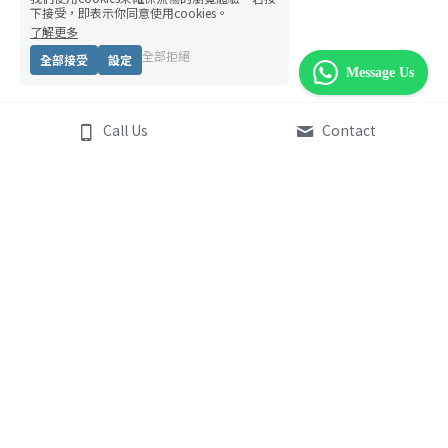
下接受，即表示你同意使用cookies。
了解更多
全部拒絕
全部接受
設定
Message Us
Call Us
Contact
Emo Market 情緒菜巿場
角色介紹
Emo Market 創辦人
我們的服務
聯繫我們
快閃情緒菜檔
 （企業）
info@plusmindhk.com
親子情緒遊戲工作坊
學校專屬情緒教育課程