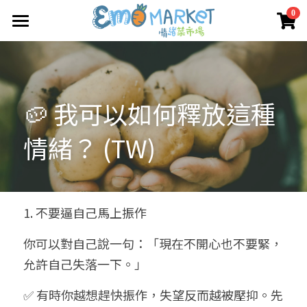
×
0
商品分類
圖冊
所有商品分類
Emo 商店
🥔 我可以如何釋放這種
關於我們
所有商品分類
情緒？ (TW)
情緒蔬菜小伙伴
我們的服務
媒體報導
合作機構
1. 不要逼自己馬上振作
聯絡我們
你可以對自己說一句：「現在不開心也不要緊，
允許自己失落一下。」
搜索
✅ 有時你越想趕快振作，失望反而越被壓抑。先