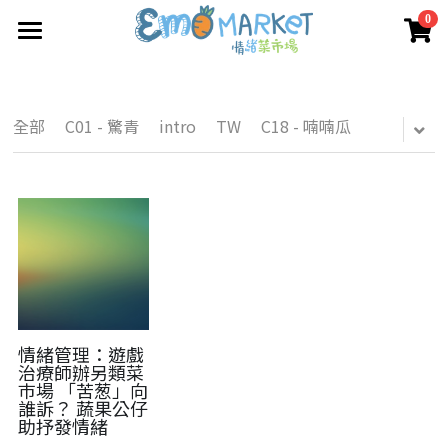
0
×
×
部落格分類
商品分類
圖冊
Emo 商店
所有商品分類
最新動向
全部
C01 - 驚青
intro
TW
C18 - 喃喃瓜
關於我們
媒體報道
所有商品分類
情緒蔬菜小伙伴
我們的服務
媒體報導
合作機構
聯絡我們
情緒管理：遊戲
治療師辦另類菜
巿場 「苦葱」向
搜索
誰訴？ 蔬果公仔
助抒發情緒