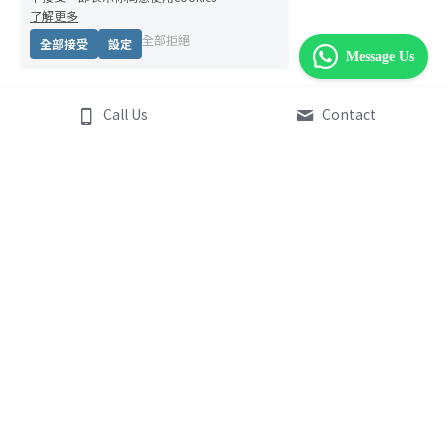
了解更多
全部拒絕
全部接受
設定
Message Us
Call Us
Contact
Emo Market 情緒菜巿場
角色介紹
Emo Market 創辦人
我們的服務
聯繫我們
快閃情緒菜檔
 （企業）
info@plusmindhk.com
親子情緒遊戲工作坊
學校專屬情緒教育課程