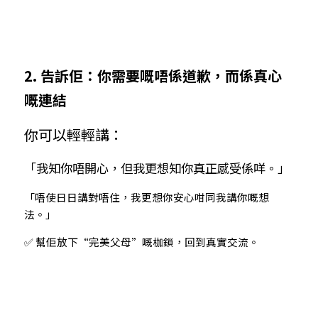
2. 告訴佢：你需要嘅唔係道歉，而係真心
嘅連結
你可以輕輕講：
「我知你唔開心，但我更想知你真正感受係咩。」
「唔使日日講對唔住，我更想你安心咁同我講你嘅想
法。」
✅ 幫佢放下“完美父母”嘅枷鎖，回到真實交流。