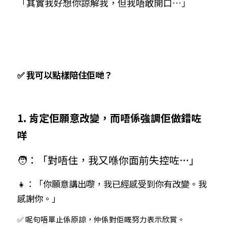
「其實我好想你諒解我，但我唔敢開口…」
✅ 我可以點樣陪住佢哋？
1. 肯定佢願意改變，而唔係強調佢做錯咗
咩
🧑：「對唔住，我又喺你面前失控咗…」
👧：「你願意講出嚟，我已經感受到你有改變。我
感謝你。」
✅ 呢句唔單止係原諒，仲係對佢嘅努力表示欣賞。