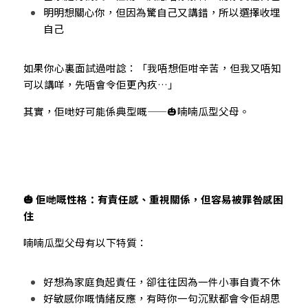
明明想關心你，但因為驚自己又講錯，所以選擇收埋
自己
如果你心裏面試過咁諗：「我唔想佢咁辛苦，但我又唔知
可以講咩，先唔會令佢更內疚…」
其實，佢哋好可能係典型嘅——🎃喃喃瓜型父母。
🎃 佢哋嘅性格：有責任感、重視關係，但容易被罪咎感困
住
喃喃瓜型父母有以下特質：
好想為家庭負起責任，卻往往因為一件小事自責不休
好敏感你嘅情緒反應，有時你一句沉默都會令佢胡思