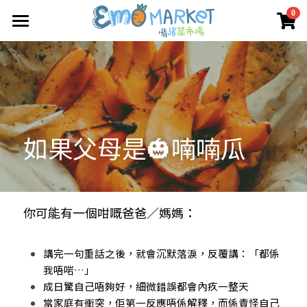
×
0
商品分類
圖冊
所有商品分類
Emo 商店
關於我們
所有商品分類
如果父母是🎃喃喃瓜
情緒蔬菜小伙伴
我們的服務
媒體報導
合作機構
你可能有一個咁嘅爸爸／媽媽：
聯絡我們
講完一句重話之後，就會沉默落淚，反覆講：「都係
我唔啱…」
搜索
成日驚自己唔夠好，細微錯誤都會內疚一整天
當家庭有衝突，佢第一反應唔係解釋，而係責怪自己