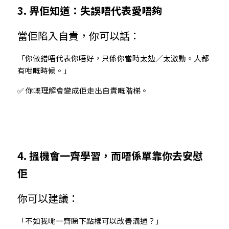
3. 畀佢知道：失誤唔代表愛唔夠
當佢陷入自責，你可以話：
「你做錯唔代表你唔好，只係你當時太攰／太激動。人都
有咁嘅時候。」
✅ 你嘅理解會變成佢走出自責嘅階梯。
4. 搵機會一齊學習，而唔係單靠你去安慰
佢
你可以建議：
「不如我哋一齊睇下點樣可以改善溝通？」