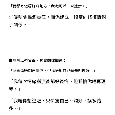
「我都有做唔好嘅地方，我哋可以一齊進步。」
✅ 呢唔係推卸責任，而係建立一段雙向修復嘅親
子關係。
🎃喃喃瓜型父母，其實想你知道：
「我真係唔想再傷你，但我唔知自己點先叫做好。」
「我每次情緒崩潰後都好後悔，但我怕你唔再理
我。」
「我唔係想逃避，只係驚自己不夠好，講多錯
多…」