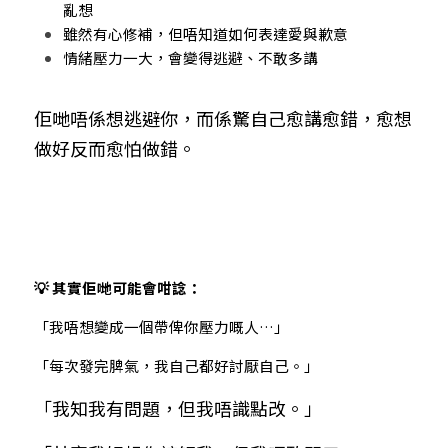
亂想
雖然有心修補，但唔知道如何表達愛與歉意
情緒壓力一大，會變得逃避、不敢多講
佢哋唔係想逃避你，而係驚自己愈講愈錯，愈想
做好反而愈怕做錯。
💡 其實佢哋可能會咁諗：
「我唔想變成一個帶俾你壓力嘅人…」
「每次發完脾氣，我自己都好討厭自己。」
「我知我有問題，但我唔識點改。」