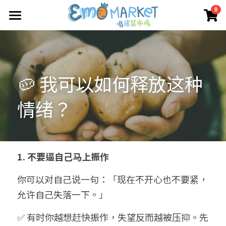
×
0
商品分類
圖冊
所有商品分類
Emo 商店
🥔 我可以如何释放这种
關於我們
所有商品分類
情绪？
情緒蔬菜小伙伴
我們的服務
媒體報導
合作機構
1. 不要逼自己马上振作
聯絡我們
你可以对自己说一句：「现在不开心也不要紧，
允许自己失落一下。」
搜索
✅ 有时你越想赶快振作，失望反而越被压抑。先