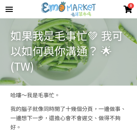
×
0
商品分類
圖冊
如果我是毛事忙💚 我可
所有商品分類
Emo 商店
以如何與你溝通？ 🌟
關於我們
所有商品分類
(TW)
情緒蔬菜小伙伴
我們的服務
媒體報導
合作機構
哈嘍～我是毛事忙。
聯絡我們
我的腦子就像同時開了十幾個分頁，一邊做事、
一邊想下一步，還擔心會不會遲交、做得不夠
搜索
好。