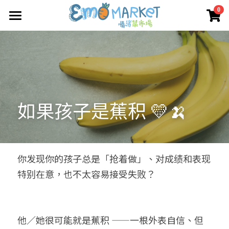
×
0
商品分類
圖冊
所有商品分類
Emo 商店
關於我們
所有商品分類
如果孩子是蕉积 💛🍌
情緒蔬菜小伙伴
我們的服務
媒體報導
合作機構
你发现你的孩子总是「抢着做」、对成绩和表现
特别在意，也不太容易接受失败？
聯絡我們
搜索
他／她很可能就是蕉积 ——一根外表自信、但