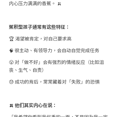
内心压力满满的香蕉。 🍌
蕉积型孩子通常有这些特征：
🏆 渴望被肯定，对自己要求高
🧠 很主动、有领导力，会自动自觉完成任务
😤 对「做不好」会有强烈的情绪反应（比如沮
丧、生气、自责）
😓 成功的背后，常常藏着对「失败」的恐惧
🍌 他们其实内心在说：
「我希望你看到我优秀的一面，不是因为我一定