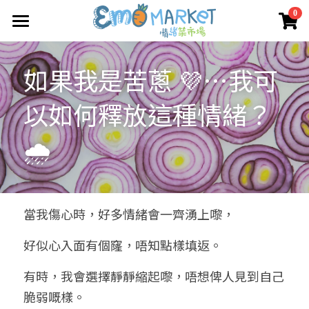
×
0
商品分類
圖冊
如果我是苦蔥 💜…我可
所有商品分類
Emo 商店
以如何釋放這種情緒？
關於我們
所有商品分類
🌧️
情緒蔬菜小伙伴
我們的服務
媒體報導
合作機構
當我傷心時，好多情緒會一齊湧上嚟，
聯絡我們
好似心入面有個窿，唔知點樣填返。
搜索
有時，我會選擇靜靜縮起嚟，唔想俾人見到自己
脆弱嘅樣。