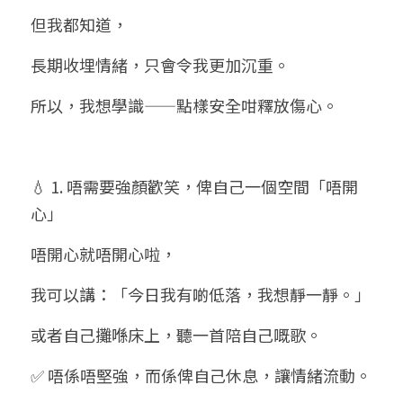
但我都知道，
長期收埋情緒，只會令我更加沉重。
所以，我想學識——點樣安全咁釋放傷心。
💧 1. 唔需要強顏歡笑，俾自己一個空間「唔開
心」
唔開心就唔開心啦，
我可以講：「今日我有啲低落，我想靜一靜。」
或者自己攤喺床上，聽一首陪自己嘅歌。
✅ 唔係唔堅強，而係俾自己休息，讓情緒流動。