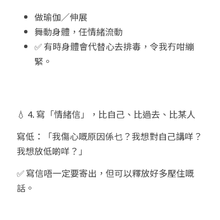
做瑜伽／伸展
舞動身體，任情緒流動
✅ 有時身體會代替心去排毒，令我冇咁繃
緊。
💧 4. 寫「情緒信」，比自己、比過去、比某人
寫低：「我傷心嘅原因係乜？我想對自己講咩？
我想放低啲咩？」
✅ 寫信唔一定要寄出，但可以釋放好多壓住嘅
話。