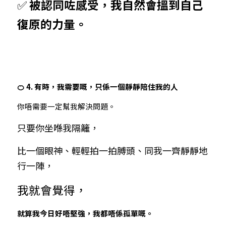
✅ 
被認同咗感受，我自然會搵到自己
復原的力量。
🍊 4. 有時，我需要嘅，只係一個靜靜陪住我的人
你唔需要一定幫我解決問題。
只要你坐喺我隔籬，
比一個眼神、輕輕拍一拍膊頭、同我一齊靜靜地
行一陣，
我就會覺得，
就算我今日好唔堅強，我都唔係孤單嘅。