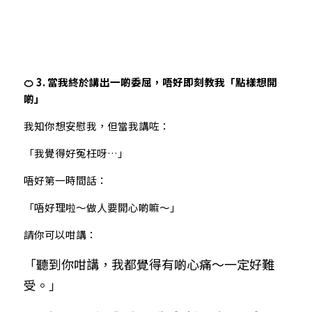
🍊 3. 當我終於講出一啲委屈，唔好即刻教我「點樣想開
啲」
我知你想安慰我，但當我講咗：
「我覺得好冤枉呀…」
唔好第一時間話：
「唔好理啦～做人要開心啲嘛～」
請你可以咁講：
「聽到你咁講，我都覺得有啲心痛～一定好難
受。」