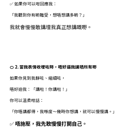
✅ 如果你可以咁回應我：
「我聽到你有啲難受，想唔想講多啲？」
我就會慢慢敢講埋我真正想講嘅嘢。
🍊 2. 當我表情收埋咗時，唔好逼我講晒所有嘢
如果你見到我靜咗、縮細咗，
唔好迫我：「講啦！你講啦！」
你可以溫柔咁話：
「你唔講都得，我喺度～幾時你想講，就可以慢慢講。」
✅ 
唔施壓，我先敢慢慢打開自己。