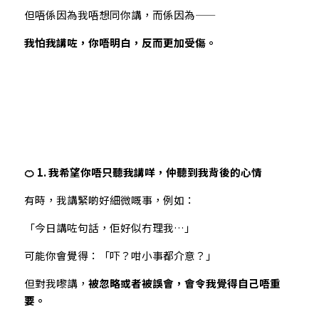
但唔係因為我唔想同你講，而係因為——
我怕我講咗，你唔明白，反而更加受傷。
🍊 1. 我希望你唔只聽我講咩，仲聽到我背後的心情
有時，我講緊啲好細微嘅事，例如：
「今日講咗句話，佢好似冇理我…」
可能你會覺得：「吓？咁小事都介意？」
但對我嚟講，
被忽略或者被誤會，會令我覺得自己唔重
要。