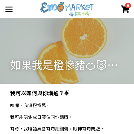
×
0
商品分類
圖冊
所有商品分類
Emo 商店
關於我們
所有商品分類
如果我是橙慘豬🍊🐷…
情緒蔬菜小伙伴
我們的服務
媒體報導
合作機構
我可以如何與你溝通？🌟
聯絡我們
哈囉，我係橙慘豬。
我可能唔係成日笑住同你講嘢，
搜索
有時，我嘅語氣會有啲細細聲，眼神有啲閃避，