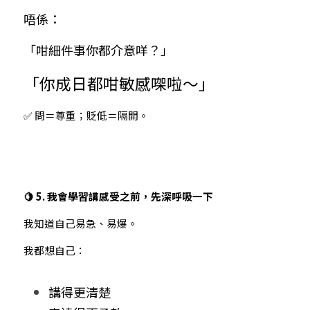
唔係：
「咁細件事你都介意咩？」
「你成日都咁敏感㗎啦～」
✅ 問＝尊重；貶低＝隔開。
🍋 5. 我會學習講感受之前，先深呼吸一下
我知道自己易急、易爆。
我都想自己：
講得更清楚