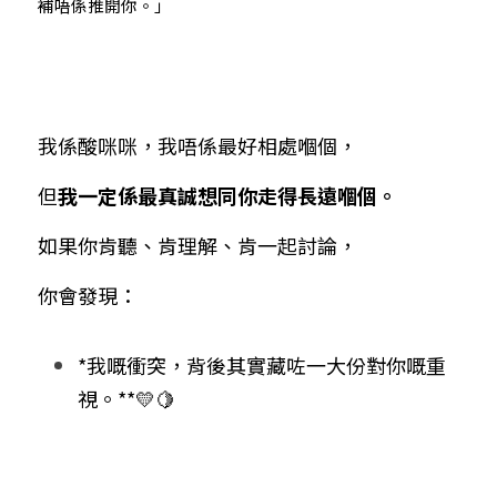
補唔係推開你。」
我係酸咪咪，我唔係最好相處嗰個，
但
我一定係最真誠想同你走得長遠嗰個。
如果你肯聽、肯理解、肯一起討論，
你會發現：
*我嘅衝突，背後其實藏咗一大份對你嘅重
視。**💛🍋