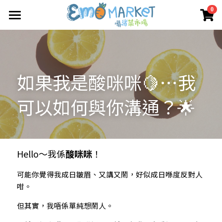
×
0
商品分類
圖冊
所有商品分類
Emo 商店
如果我是酸咪咪🍋…我
關於我們
所有商品分類
可以如何與你溝通？🌟
情緒蔬菜小伙伴
我們的服務
媒體報導
合作機構
Hello～我係
酸咪咪
！
聯絡我們
可能你覺得我成日皺眉、又講又鬧，好似成日喺度反對人
咁。
搜索
但其實，我唔係單純想鬧人。