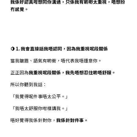
我係好認真咁想同你溝通，只係我有啲嘢太重視，唔想扮
冇感覺。
🍋 1. 我會直接話我唔認同，因為我重視呢段關係
當我皺眉、語氣有啲衝，唔代表我唔鍾意你。
正正因為
我重視呢段關係，我先唔想忍住啲唔舒服。
所以你聽到我話：
「我覺得呢件事唔太公平。」
「我唔太舒服你咁樣講我。」
唔好覺得我係針對你，
我係針對件事。