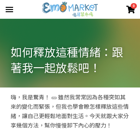
×
0
商品分類
圖冊
所有商品分類
Emo 商店
如何釋放這種情緒：跟
關於我們
所有商品分類
著我一起放鬆吧！ 
情緒蔬菜小伙伴
我們的服務
媒體報導
合作機構
嗨，我是驚青！ 🥒 雖然我常常因為各種突如其
來的變化而緊張，但我也學會瞭怎樣釋放這些情
聯絡我們
緒，讓自己更輕鬆地面對生活。今天就跟大家分
搜索
享幾個方法，幫你慢慢卸下內心的壓力！