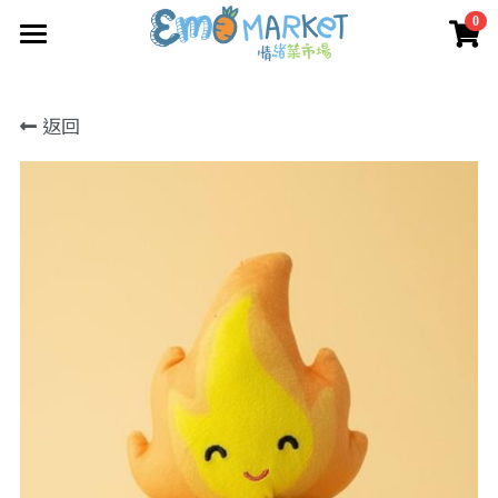
0
×
×
部落格分類
商品分類
圖冊
返回
Emo 商店
所有商品分類
最新動向
關於我們
媒體報道
所有商品分類
情緒蔬菜小伙伴
我們的服務
媒體報導
合作機構
聯絡我們
搜索