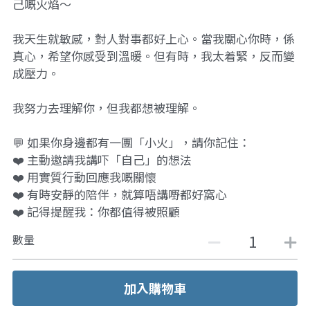
己嘅火焰～
我天生就敏感，對人對事都好上心。當我關心你時，係
真心，希望你感受到溫暖。但有時，我太着緊，反而變
成壓力。
我努力去理解你，但我都想被理解。
💬 如果你身邊都有一團「小火」，請你記住：
❤️ 主動邀請我講吓「自己」的想法
❤️ 用實質行動回應我嘅關懷
❤️ 有時安靜的陪伴，就算唔講嘢都好窩心
❤️ 記得提醒我：你都值得被照顧
數量
加入購物車