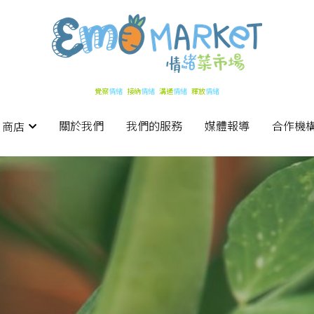
覺察
覺察
情緒   
情緒   
接納
接納
情緒   
情緒   
溝通
溝通
情緒   
情緒   
釋放
釋放
情緒
情緒
關於我們
關於我們
我們的服務
我們的服務
媒體報導
媒體報導
合作機
合作機
 商店
 商店