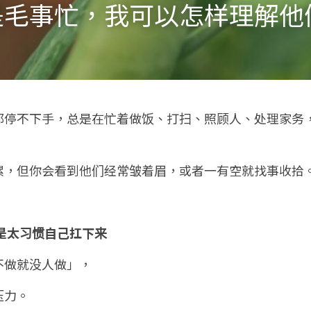
毛事忙，我可以怎样理解他们
都停不下手，总是在忙着做饭、打扫、照顾人、处理家务
累，但你会看到他们经常皱着眉，或者一有空就找事收拾
而是太习惯自己扛下来
不做就没人做」，
压力。