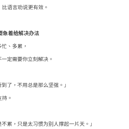
，比语言劝说更有效。
不要急着给解决办法
多忙、多累，
不一定需要你立刻解决。
听到了，不用总是那么坚强。」
支持。
是不累，只是太习惯为别人撑起一片天。」