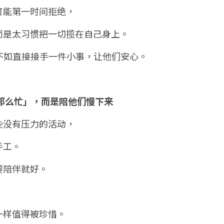
可能第一时间拒绝，
而是太习惯把一切揽在自己身上。
不如直接接手一件小事，让他们安心。
别那么忙」，而是陪他们慢下来
些没有压力的活动，
手工。
要陪伴就好。
一样值得被珍惜。