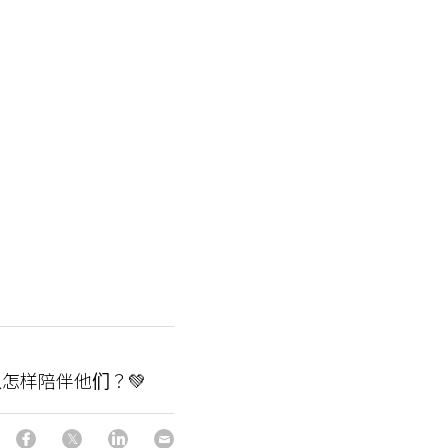
怎样陪伴他们？💚