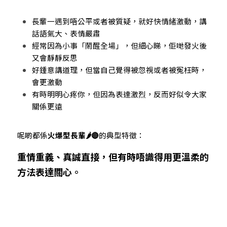
長輩一遇到唔公平或者被質疑，就好快情緒激動，講
話語氣大、表情嚴肅
經常因為小事「鬧醒全場」，但細心睇，佢哋發火後
又會靜靜反思
好鍾意講道理，但當自己覺得被忽視或者被冤枉時，
會更激動
有時明明心疼你，但因為表達激烈，反而好似令大家
關係更遠
呢啲都係
火爆型長輩🌶️🔴
的典型特徵：
重情重義、真誠直接，但有時唔識得用更溫柔的
方法表達關心。