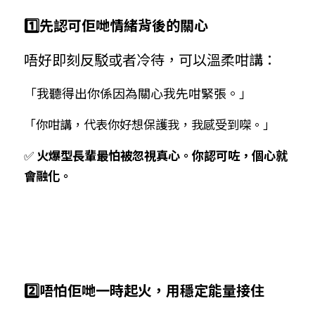
1️⃣先認可佢哋情緒背後的關心
唔好即刻反駁或者冷待，可以溫柔咁講：
「我聽得出你係因為關心我先咁緊張。」
「你咁講，代表你好想保護我，我感受到㗎。」
✅ 
火爆型長輩最怕被忽視真心。你認可咗，個心就
會融化。
2️⃣唔怕佢哋一時起火，用穩定能量接住