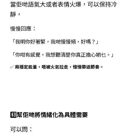
當佢哋語氣大或者表情火爆，可以保持冷
靜，
慢慢回應：
「我明你好著緊，我哋慢慢傾，好嗎？」
「你咁有感覺，我想聽清楚你真正擔心啲乜。」
✅ 
用穩定能量，唔被火氣拉走，慢慢帶返節奏。
3️⃣幫佢哋將情緒化為具體需要
可以問：