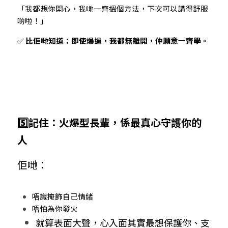
「我都想你開心，我哋一齊搵個方法，下次可以講得舒服
啲啦！」
✅ 
比佢哋知道：即使爆過，我都無離開，仲願意一齊學。
5️⃣記住：火爆型長輩，係最真心守護你的
人
佢哋：
唔識掩飾自己情緒
唔怕為你發火
就算表面大聲，心入面其實最想保護你、支