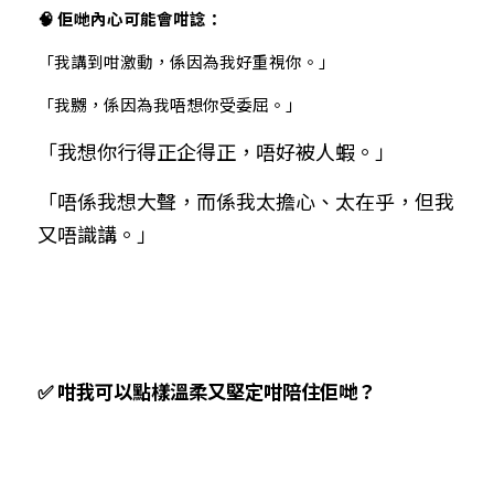
🧠 佢哋內心可能會咁諗：
「我講到咁激動，係因為我好重視你。」
「我嬲，係因為我唔想你受委屈。」
「我想你行得正企得正，唔好被人蝦。」
「唔係我想大聲，而係我太擔心、太在乎，但我
又唔識講。」
✅ 咁我可以點樣溫柔又堅定咁陪住佢哋？