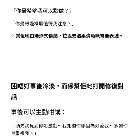
「你最希望我可以點做？」
「你覺得邊樣最值得我注意？」
✅ 
幫佢哋由爆炸式情緒，拉返去溫柔清晰嘅需要表達。
4️⃣唔好事後冷淡，而係幫佢哋打開修復對
話
事後可以主動咁講：
「頭先我見到你咁激動～我知道你係因為好愛我～多謝你
咁重視我。」