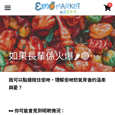
×
0
商品分類
圖冊
所有商品分類
Emo 商店
關於我們
所有商品分類
如果長輩係火爆🌶️🔴…
情緒蔬菜小伙伴
我們的服務
媒體報導
合作機構
我可以點樣陪住佢哋，理解佢哋怒氣背後的溫柔
與愛？
聯絡我們
搜索
👀 你可能會見到呢啲情況：