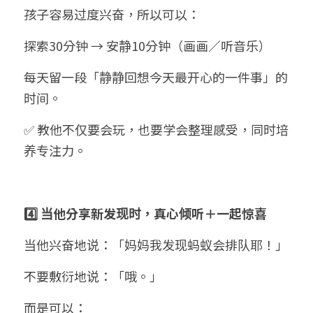
孩子容易过度兴奋，所以可以：
探索30分钟 → 安静10分钟（画画／听音乐）
每天留一段「静静回想今天最开心的一件事」的
时间。
✅ 教他不仅要会玩，也要学会整理感受，同时培
养专注力。
4️⃣ 当他分享新发现时，真心倾听＋一起惊喜
当他兴奋地说：「妈妈我发现蚂蚁会排队耶！」
不要敷衍地说：「哦。」
而是可以：