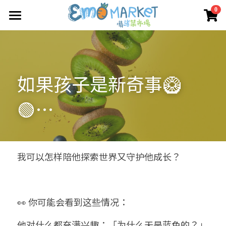
×
0
商品分類
圖冊
所有商品分類
Emo 商店
如果孩子是新奇事🥝
關於我們
所有商品分類
🟢…
情緒蔬菜小伙伴
我們的服務
媒體報導
合作機構
我可以怎样陪他探索世界又守护他成长？
聯絡我們
搜索
👀 你可能会看到这些情况：
他对什么都充满兴趣：「为什么天是蓝色的？」