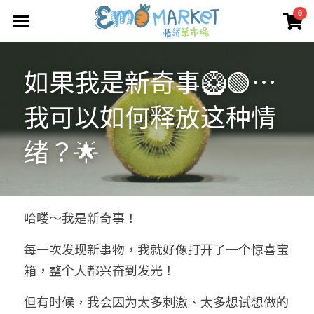
×
0
商品分類
圖冊
如果我是新奇事🥝🟢…
所有商品分類
Emo 商店
我可以如何释放这种情
關於我們
所有商品分類
绪？🌟
情緒蔬菜小伙伴
我們的服務
媒體報導
合作機構
哈喽～我是新奇事！
聯絡我們
每一次发现新事物，我就好像打开了一个惊喜宝
箱，整个人都兴奋到发光！
搜索
但有时候，我会因为太多刺激、太多想试想做的