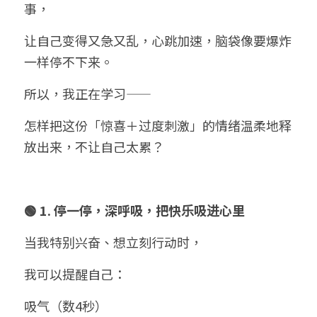
事，
让自己变得又急又乱，心跳加速，脑袋像要爆炸
一样停不下来。
所以，我正在学习——
怎样把这份「惊喜＋过度刺激」的情绪温柔地释
放出来，不让自己太累？
🟢 1. 停一停，深呼吸，把快乐吸进心里
当我特别兴奋、想立刻行动时，
我可以提醒自己：
吸气（数4秒）