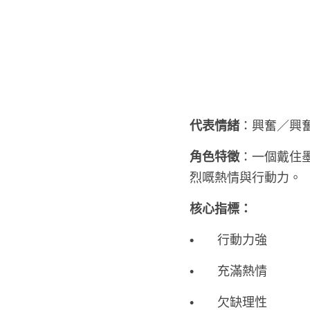
代表情緒
：興奮／興
角色特徵
：一個戴住墨
烈嘅熱情與行動力。
核心指標：
•
	行動力強