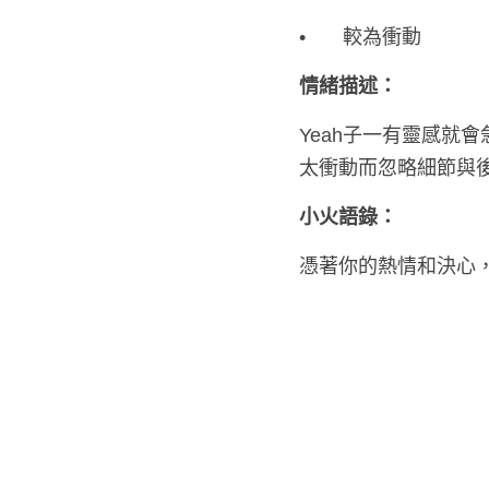
•	充滿熱情
•	欠缺理性
•	較為衝動
情緒描述：
Yeah子一有靈感就
太衝動而忽略細節與
小火語錄：
憑著你的熱情和決心