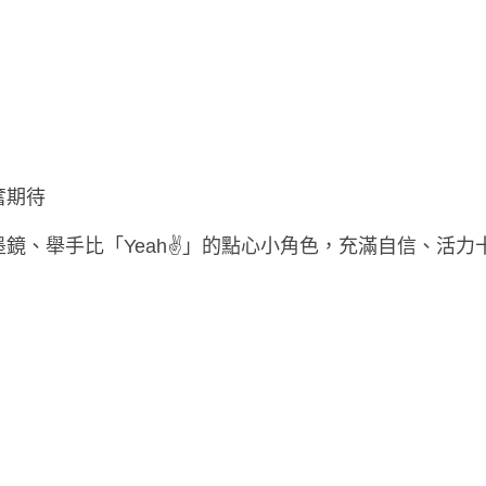
奮期待
鏡、舉手比「Yeah✌️」的點心小角色，充滿自信、活