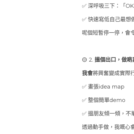
✅ 深呼吸三下：「O
✅ 快速寫低自己最
呢個短暫停一停，會
🟡 2.
 搵個出口，做啲
我會
將興奮變成實際
✅ 畫張idea map
✅ 整個簡單demo
✅ 搵朋友傾一傾，
透過動手做，我嘅心