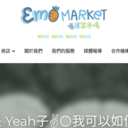
覺察
覺察
情緒   
情緒   
接納
接納
情緒   
情緒   
溝通
溝通
情緒   
情緒   
釋放
釋放
情緒
情緒
 商店
 商店
關於我們
關於我們
我們的服務
我們的服務
媒體報導
媒體報導
合作機
合作機
Yeah子✌️🟡我可以如何釋放