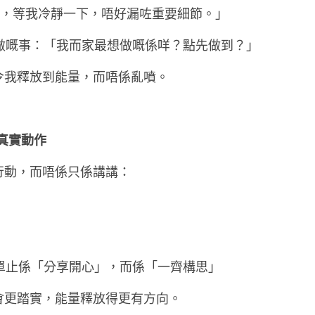
K，等我冷靜一下，唔好漏咗重要細節。」
想做嘅事：「我而家最想做嘅係咩？點先做到？」
令我釋放到能量，而唔係亂噴。
真實動作
行動，而唔係只係講講：
不單止係「分享開心」，而係「一齊構思」
會更踏實，能量釋放得更有方向。