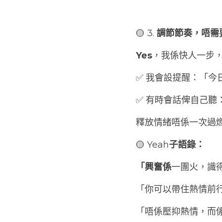
🟡 3. 
調節節奏，唔需
Yes
，我係快人一步
✅ 我會設提醒：「今
✅ 有時會話俾自己
釋放情緒唔係一次過
🟡 Yeah
子語錄：
「興奮係
一團火，識
「你可以帶住熱情前
「唔係壓抑熱情，而