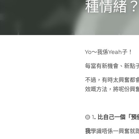
🌟
Yo～我係Yeah子！
每當有新機會、新點
不過，有時太興奮都
效嘅方法，將呢份興奮
🟡 1
. 比自己一個「
我
學識唔係一興奮就