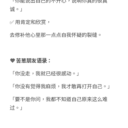
「你能说出自己的不开心，说明你真的很真
诚。」
✅ 用肯定和欣赏，
去修补他心里那一点点自我怀疑的裂缝。
💜 苦葱朋友语录：
「你没走，我就已经很感动。」
「你没有觉得我麻烦，我才敢再打开自己。」
「要不是你问，我都不知道自己原来这么难
过。」