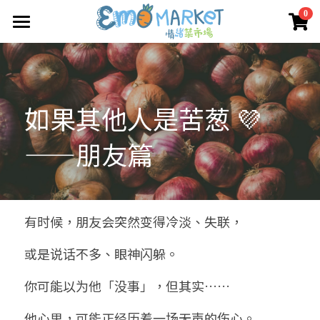
×
0
商品分類
圖冊
所有商品分類
Emo 商店
如果其他人是苦葱 💜
關於我們
所有商品分類
——朋友篇
情緒蔬菜小伙伴
我們的服務
媒體報導
合作機構
有时候，朋友会突然变得冷淡、失联，
聯絡我們
或是说话不多、眼神闪躲。
搜索
你可能以为他「没事」，但其实……
他心里，可能正经历着一场无声的伤心。