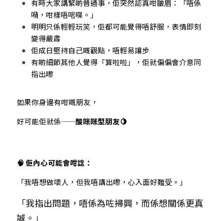
有時大家講緊啲普通事，佢突然認真咁皺眉：「唔係
喎，咁樣唔啱㗎。」
明明只係輕輕玩笑，佢都可能覺得唔舒服，表情即刻
變得嚴肅
佢成日堅持自己嘅觀點，唔輕易讓步
有啲細節其他人覺得「算啦啦」，佢就偏偏會介意同
指出嚟
如果你身邊有咁嘅朋友，
好可能佢就係——
酸咪咪型朋友🍋
🧠 佢內心可能會咁諗：
「我唔想做壞人，但我唔講出嚟，心入面好難受。」
「我指出問題，唔係為咗掃興，而係想關係更真
誠。」