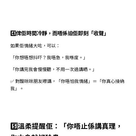
4️⃣俾佢時間冷靜，而唔係迫佢即刻「收聲」
如果佢情緒大咗，可以：
「你想唔想抖吓？我唔急，我喺度。」
「你講完我會慢慢聽，不用一次過講晒。」
✅ 對酸咪咪朋友嚟講，「你唔怕我情緒」＝「你真心接納
我」。
5️⃣溫柔提醒佢：「你唔止係講真理，