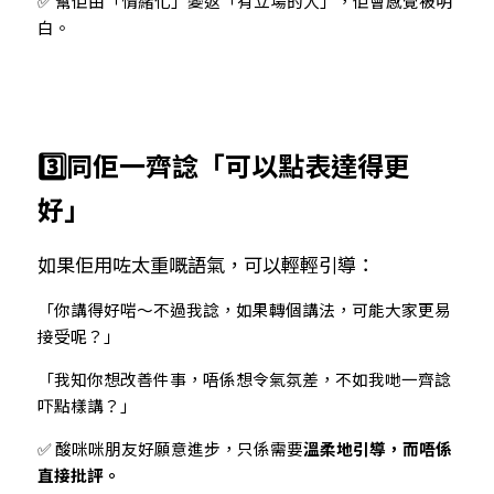
✅ 幫佢由「情緒化」變返「有立場的人」，佢會感覺被明
白。
3️⃣同佢一齊諗「可以點表達得更
好」
如果佢用咗太重嘅語氣，可以輕輕引導：
「你講得好啱～不過我諗，如果轉個講法，可能大家更易
接受呢？」
「我知你想改善件事，唔係想令氣氛差，不如我哋一齊諗
吓點樣講？」
✅ 酸咪咪朋友好願意進步，只係需要
溫柔地引導，而唔係
直接批評。