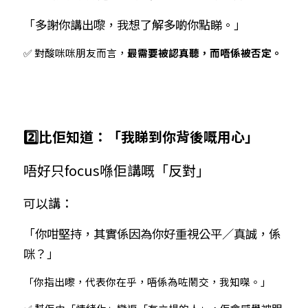
「多謝你講出嚟，我想了解多啲你點睇。」
✅ 對酸咪咪朋友而言，
最需要被認真聽，而唔係被否定。
2️⃣比佢知道：「我睇到你背後嘅用心」
唔好只focus喺佢講嘅「反對」
可以講：
「你咁堅持，其實係因為你好重視公平／真誠，係
咪？」
「你指出嚟，代表你在乎，唔係為咗鬧交，我知㗎。」