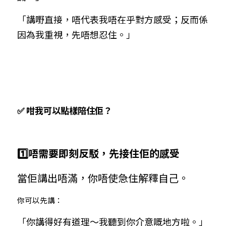
「講嘢直接，唔代表我唔在乎對方感受；反而係
因為我重視，先唔想忍住。」
✅ 咁我可以點樣陪住佢？
1️⃣唔需要即刻反駁，先接住佢的感受
當佢講出唔滿，你唔使急住解釋自己。
你可以先講：
「你講得好有道理～我聽到你介意嘅地方啦。」