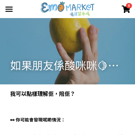
×
0
商品分類
圖冊
所有商品分類
Emo 商店
關於我們
所有商品分類
如果朋友係酸咪咪🍋…
情緒蔬菜小伙伴
我們的服務
媒體報導
合作機構
我可以點樣理解佢，陪佢？
聯絡我們
搜索
👀 你可能會發現呢啲情況：