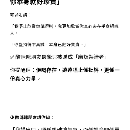
你本身就好珍貴」
可以咁講：
「我唔止欣賞你講得啱，我更加欣賞你真心去在乎身邊嘅
人。」
「你堅持得咁真誠，本身已經好寶貴。」
✅ 酸咪咪朋友最驚只被睇成「麻煩製造者」
你提醒佢：
佢嘅存在，遠遠唔止係批評，更係一
份真心力量。
🍋 酸咪咪朋友想你知：
「我講出口，唔係想破壞氣氛，而係想令關係更