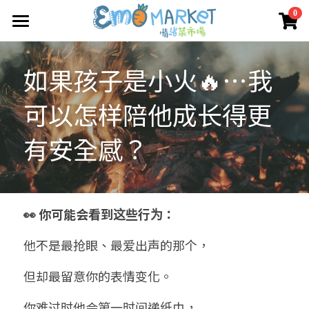
×
0
商品分類
圖冊
如果孩子是小火🔥…我
所有商品分類
Emo 商店
可以怎样陪他成长得更
關於我們
所有商品分類
有安全感？
情緒蔬菜小伙伴
我們的服務
媒體報導
合作機構
👀 你可能会看到这些行为：
聯絡我們
他不是最抢眼、最爱出声的那个，
搜索
但却最留意你的表情变化。
你难过时他会第一时间递纸巾，